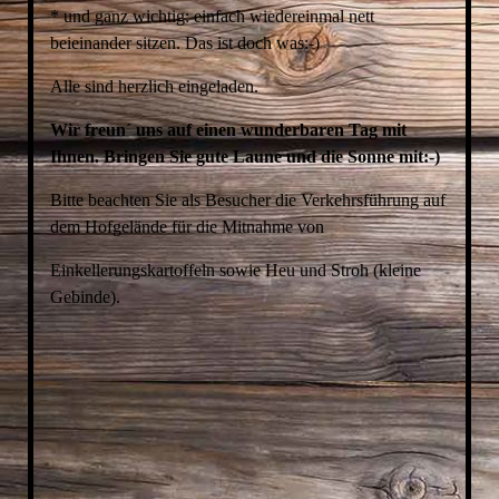
* und ganz wichtig: einfach wiedereinmal nett
beieinander sitzen. Das ist doch was:-)
Alle sind herzlich eingeladen.
Wir freun´ uns auf einen wunderbaren Tag mit
Ihnen. Bringen Sie gute Laune und die Sonne mit:-)
Bitte beachten Sie als Besucher die Verkehrsführung auf
dem Hofgelände für die Mitnahme von
Einkellerungskartoffeln sowie Heu und Stroh (kleine
Gebinde).