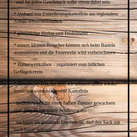
und für jeden Geschmack sollte etwas dabei sein.
* Verkauf von Einkellerungskartoffeln aus regionalem
Anbau selbstverständlich
* gemütlicher Herbst-und Trödelmarkt
* unsere kleinen Besucher können sich beim Basteln
ausprobieren und die Feuerwehr wird vorbeischauen
* Hähnewettkrähen – organisiert vom örtlichen
Geflügelverein
* der übliche Test, bei dem wir schlussendlich wieder
feststellen werden, wieviele Kartoffeln
in diesem Jahr für einen halben Zentner gewachsen
sind. Wer da mit seiner Schätzung am
nächsten am gezählten Ergebnis ist, darf den Sack mit
nach hause nehmen.