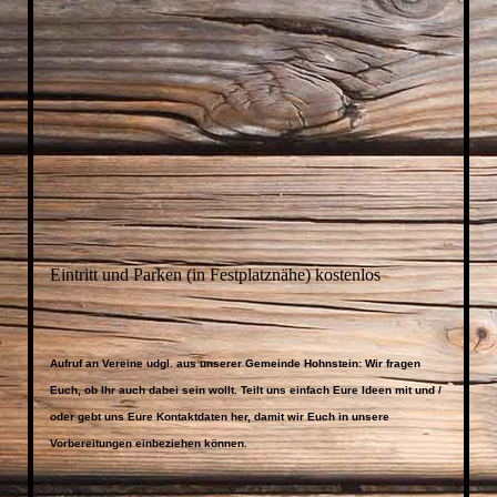
Eintritt und Parken (in Festplatznähe) kostenlos
Aufruf an Vereine udgl. aus unserer Gemeinde Hohnstein:
Wir fragen
Euch, ob Ihr auch dabei sein wollt. Teilt uns einfach Eure Ideen mit und /
oder gebt uns Eure Kontaktdaten her, damit wir Euch in unsere
Vorbereitungen einbeziehen können.