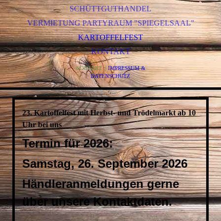
SCHÜTTGUTHANDEL
VERMIETUNG PARTYRAUM "SPIEGELSAAL"
KARTOFFELFEST
KONTAKT
|
KONTAKT
IMPRESSUM &
DATENSCHUTZ
23. Kartoffelfest mit Herbst- und Trödelmarkt ab 10
Uhr bei uns
Termin für 2026:
Samstag, 26. September 2026
Händleranmeldungen gerne
über unsere Kontaktdaten.