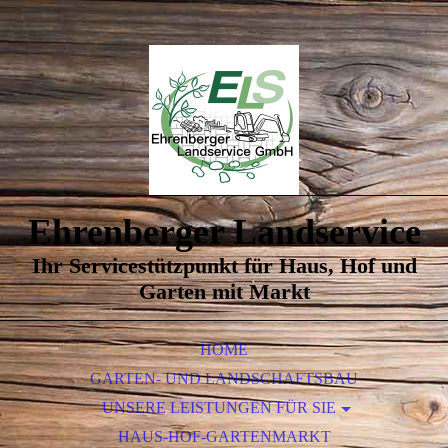
Ehrenberger Landservice
Ihr Servicestützpunkt für Haus, Hof und
Garten mit Markt
HOME
GARTEN- UND LANDSCHAFTSBAU
UNSERE LEISTUNGEN FÜR SIE
HAUS-HOF-GARTENMARKT