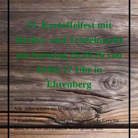
23. Kartoffelfest mit
Herbst- und Trödelmarkt
am Samstag 26.09.26 von
10 bis 17 Uhr in
Ehrenberg
Vorläufige Presseinfo:
Alle Jahre wieder mit bewährtem Programm:
* Kartoffelverkostung und leckere heimische Gerichte
dazu, so ist für das leibliche Wohl gesorgt und